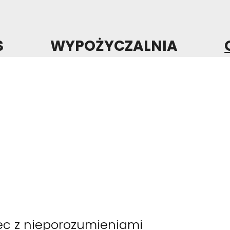
S
WYPOŻYCZALNIA
niec z nieporozumieniami