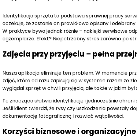
Identyfikacja sprzętu to podstawa sprawnej pracy serwisu
oczekuje, że zostanie on prawidłowo opisany i odebrany
W praktyce bywa jednak różnie – naklejki serwisowe od
egzemplarze. Efekt? Niepotrzebny stres zarówno po stron
Zdjęcia przy przyjęciu – pełna przej
Nasza aplikacja eliminuje ten problem. W momencie pr
zdjęć, które od razu zapisują się w systemie razem ze zle
wyglądał sprzęt w chwili przyjęcia, ale także w jakim był 
To znacząco ułatwia identyfikację i jednocześnie chron
Jeśli klient twierdzi, że rysy czy uszkodzenia powstały
dokumentację fotograficzną i rozwiać wątpliwości.
Korzyści biznesowe i organizacyjne