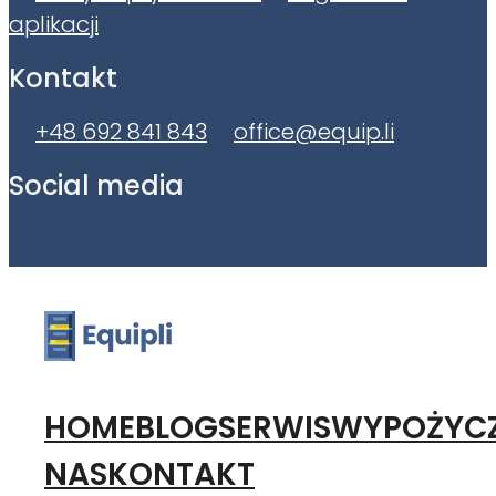
aplikacji
Kontakt
+48 692 841 843
office@equip.li
Social media
HOME
BLOG
SERWIS
WYPOŻYCZ
NAS
KONTAKT