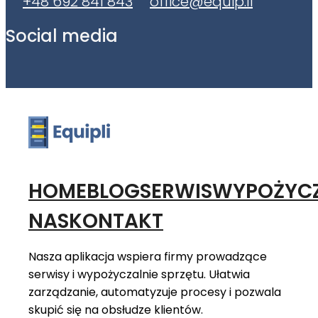
+48 692 841 843
office@equip.li
Social media
HOME
BLOG
SERWIS
WYPOŻYCZ
NAS
KONTAKT
Nasza aplikacja wspiera firmy prowadzące
serwisy i wypożyczalnie sprzętu. Ułatwia
zarządzanie, automatyzuje procesy i pozwala
skupić się na obsłudze klientów.