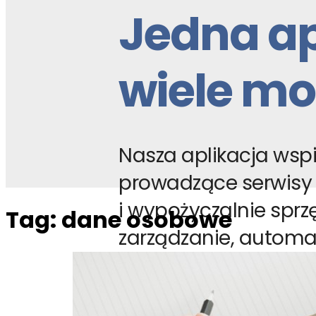
Jedna ap
wiele mo
Nasza aplikacja wspi
prowadzące serwisy
i wypożyczalnie sprzę
Tag:
dane osobowe
zarządzanie, automa
procesy i pozwala sk
obsłudze klientów.