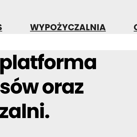
S
WYPOŻYCZALNIA
 platforma
isów oraz
alni.