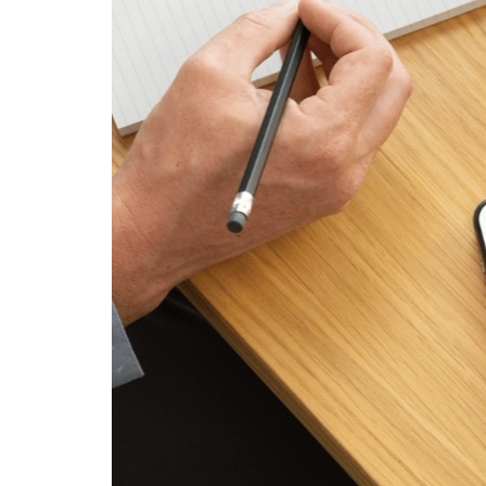
POPROŚ O OFERTĘ
Lub zadzwoń:
+48 69