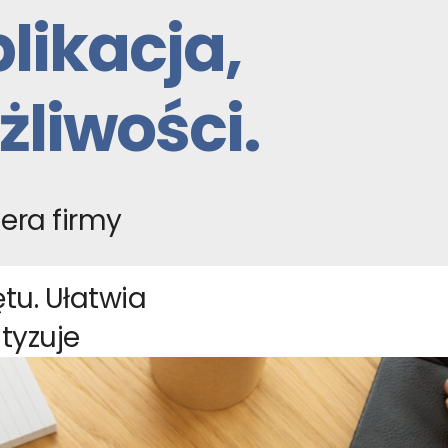
likacja,
żliwości.
era firmy
tu. Ułatwia
tyzuje
upić się na