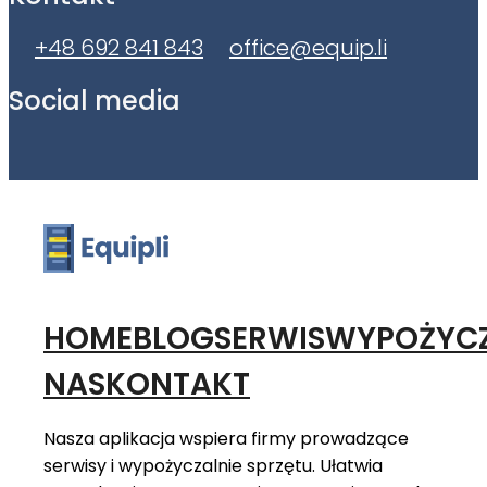
+48 692 841 843
office@equip.li
Social media
HOME
BLOG
SERWIS
WYPOŻYCZ
NAS
KONTAKT
Nasza aplikacja wspiera firmy prowadzące
serwisy i wypożyczalnie sprzętu. Ułatwia